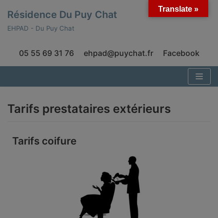
Translate »
Résidence Du Puy Chat
Aller
EHPAD - Du Puy Chat
au
contenu
05 55 69 31 76
ehpad@puychat.fr
Facebook
Tarifs prestataires extérieurs
Tarifs coifure